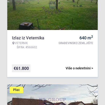
2
Izlaz iz Veternika
640
m
VETERNIK
GRAĐEVINSKO ZEMLJIŠTE
ŠIFRA: #566602
€
61.800
Više o nekretnini >
Plac