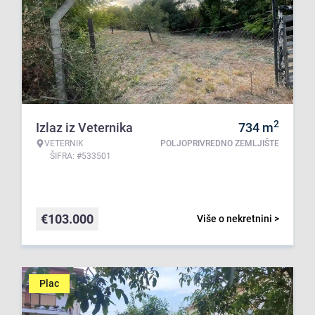
2
Izlaz iz Veternika
734
m
VETERNIK
POLJOPRIVREDNO ZEMLJIŠTE
ŠIFRA: #533501
€
103.000
Više o nekretnini >
Plac