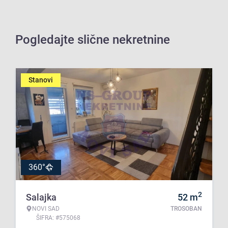
Pogledajte slične nekretnine
Stanovi
360°
2
Salajka
52
m
NOVI SAD
TROSOBAN
ŠIFRA: #575068