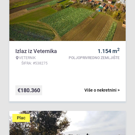
2
Izlaz iz Veternika
1.154
m
VETERNIK
POLJOPRIVREDNO ZEMLJIŠTE
ŠIFRA: #538275
€
180.360
Više o nekretnini >
Plac