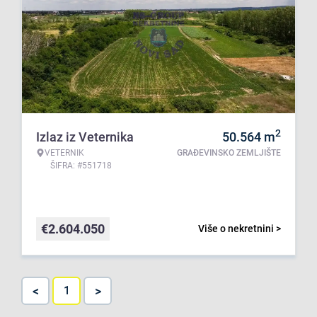
2
Izlaz iz Veternika
50.564
m
VETERNIK
GRAĐEVINSKO ZEMLJIŠTE
ŠIFRA: #551718
€
2.604.050
Više o nekretnini >
<
>
1