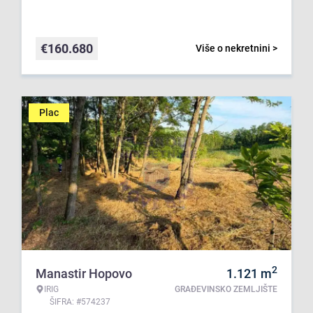
€
160.680
Više o nekretnini >
Plac
2
Manastir Hopovo
1.121
m
IRIG
GRAĐEVINSKO ZEMLJIŠTE
ŠIFRA: #574237