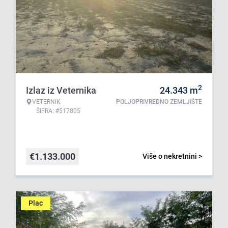
2
Izlaz iz Veternika
24.343
m
VETERNIK
POLJOPRIVREDNO ZEMLJIŠTE
ŠIFRA: #517805
€
1.133.000
Više o nekretnini >
Plac