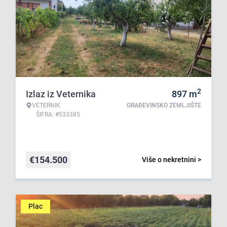
2
Izlaz iz Veternika
897
m
VETERNIK
GRAĐEVINSKO ZEMLJIŠTE
ŠIFRA: #533385
€
154.500
Više o nekretnini >
Plac