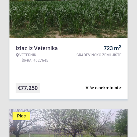
2
Izlaz iz Veternika
723
m
VETERNIK
GRAĐEVINSKO ZEMLJIŠTE
ŠIFRA: #527645
€
77.250
Više o nekretnini >
Plac