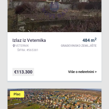
2
Izlaz iz Veternika
484
m
VETERNIK
GRAĐEVINSKO ZEMLJIŠTE
ŠIFRA: #565381
€
113.300
Više o nekretnini >
Plac