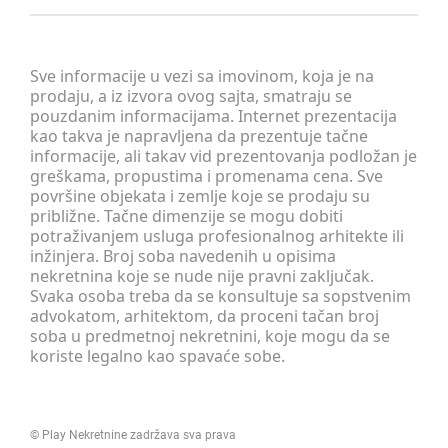
Sve informacije u vezi sa imovinom, koja je na
prodaju, a iz izvora ovog sajta, smatraju se
pouzdanim informacijama. Internet prezentacija
kao takva je napravljena da prezentuje tačne
informacije, ali takav vid prezentovanja podložan je
greškama, propustima i promenama cena. Sve
površine objekata i zemlje koje se prodaju su
približne. Tačne dimenzije se mogu dobiti
potraživanjem usluga profesionalnog arhitekte ili
inžinjera. Broj soba navedenih u opisima
nekretnina koje se nude nije pravni zaključak.
Svaka osoba treba da se konsultuje sa sopstvenim
advokatom, arhitektom, da proceni tačan broj
soba u predmetnoj nekretnini, koje mogu da se
koriste legalno kao spavaće sobe.
©
Play Nekretnine
zadržava sva prava