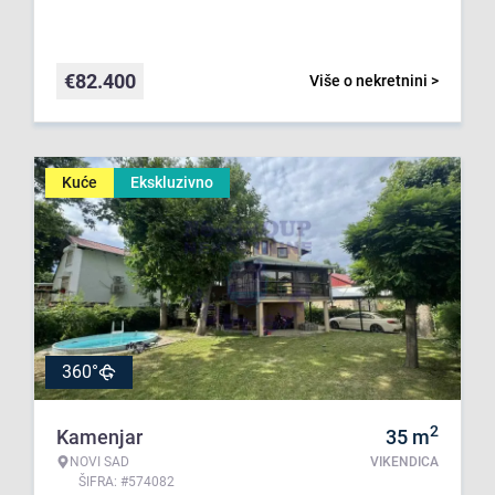
€
82.400
Više o nekretnini >
Kuće
Ekskluzivno
360°
2
Kamenjar
35
m
NOVI SAD
VIKENDICA
ŠIFRA: #574082