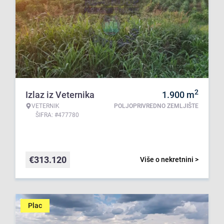
2
Izlaz iz Veternika
1.900
m
VETERNIK
POLJOPRIVREDNO ZEMLJIŠTE
ŠIFRA: #477780
€
313.120
Više o nekretnini >
Plac