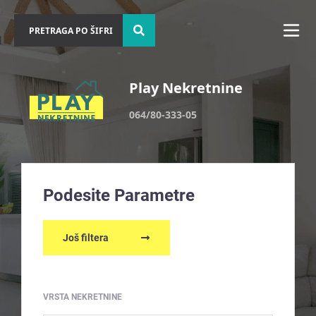
Play Nekretnine
064/80-333-05
Podesite Parametre
Još filtera
VRSTA NEKRETNINE