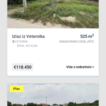
2
Izlaz iz Veternika
525
m
VETERNIK
GRAĐEVINSKO ZEMLJIŠTE
ŠIFRA: #574208
€
118.450
Više o nekretnini >
Plac