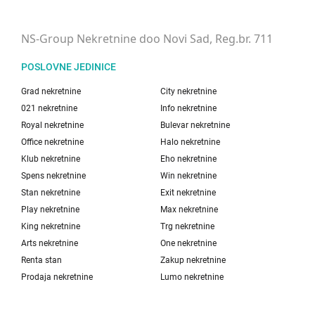
NS-Group Nekretnine doo Novi Sad, Reg.br. 711
POSLOVNE JEDINICE
Grad nekretnine
City nekretnine
021 nekretnine
Info nekretnine
Royal nekretnine
Bulevar nekretnine
Office nekretnine
Halo nekretnine
Klub nekretnine
Eho nekretnine
Spens nekretnine
Win nekretnine
Stan nekretnine
Exit nekretnine
Play nekretnine
Max nekretnine
King nekretnine
Trg nekretnine
Arts nekretnine
One nekretnine
Renta stan
Zakup nekretnine
Prodaja nekretnine
Lumo nekretnine