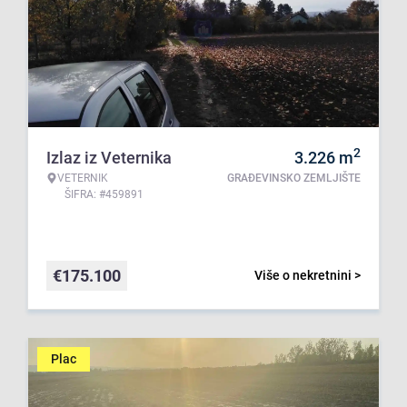
2
Izlaz iz Veternika
3.226
m
VETERNIK
GRAĐEVINSKO ZEMLJIŠTE
ŠIFRA: #459891
€
175.100
Više o nekretnini >
Plac