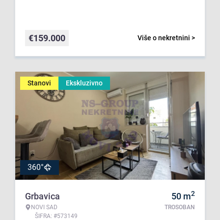
€
159.000
Više o nekretnini >
Stanovi
Ekskluzivno
360°
2
Grbavica
50
m
NOVI SAD
TROSOBAN
ŠIFRA: #573149