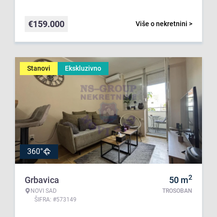
€
159.000
Više o nekretnini >
Stanovi
Ekskluzivno
360°
2
Grbavica
50
m
NOVI SAD
TROSOBAN
ŠIFRA: #573149