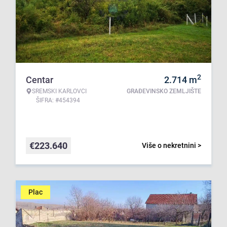
2
Centar
2.714
m
SREMSKI KARLOVCI
GRAĐEVINSKO ZEMLJIŠTE
ŠIFRA: #454394
€
223.640
Više o nekretnini >
Plac