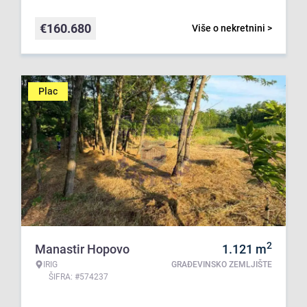
€
160.680
Više o nekretnini >
Plac
2
Manastir Hopovo
1.121
m
IRIG
GRAĐEVINSKO ZEMLJIŠTE
ŠIFRA: #574237