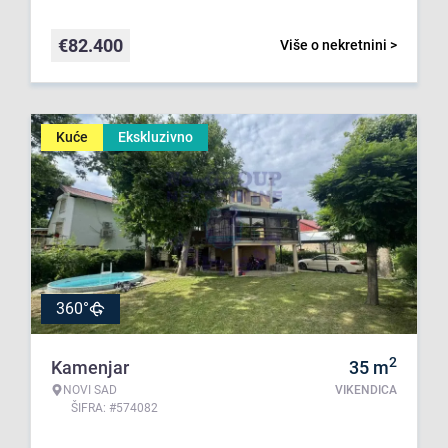
€
82.400
Više o nekretnini >
Kuće
Ekskluzivno
360°
2
Kamenjar
35
m
NOVI SAD
VIKENDICA
ŠIFRA: #574082