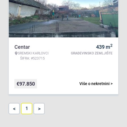
2
Centar
439
m
SREMSKI KARLOVCI
GRAĐEVINSKO ZEMLJIŠTE
ŠIFRA: #523715
€
97.850
Više o nekretnini >
<
>
1