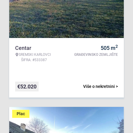
2
Centar
505
m
SREMSKI KARLOVCI
GRAĐEVINSKO ZEMLJIŠTE
ŠIFRA: #533387
€
52.020
Više o nekretnini >
Plac