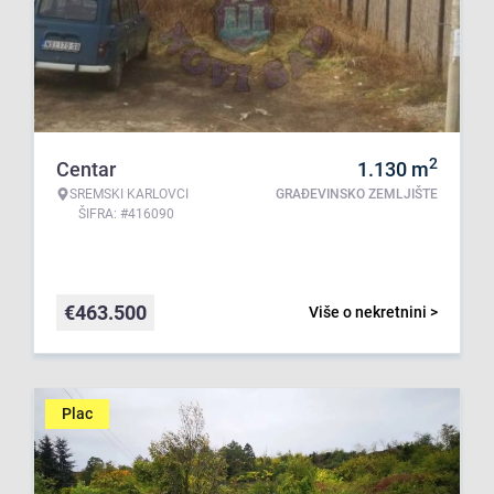
2
Centar
1.130
m
SREMSKI KARLOVCI
GRAĐEVINSKO ZEMLJIŠTE
ŠIFRA: #416090
€
463.500
Više o nekretnini >
Plac