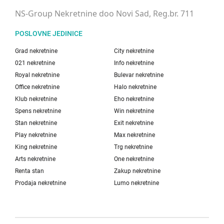
NS-Group Nekretnine doo Novi Sad, Reg.br. 711
POSLOVNE JEDINICE
Grad nekretnine
City nekretnine
021 nekretnine
Info nekretnine
Royal nekretnine
Bulevar nekretnine
Office nekretnine
Halo nekretnine
Klub nekretnine
Eho nekretnine
Spens nekretnine
Win nekretnine
Stan nekretnine
Exit nekretnine
Play nekretnine
Max nekretnine
King nekretnine
Trg nekretnine
Arts nekretnine
One nekretnine
Renta stan
Zakup nekretnine
Prodaja nekretnine
Lumo nekretnine