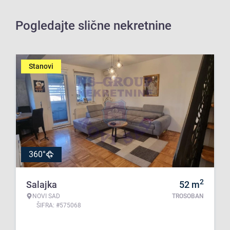
Pogledajte slične nekretnine
Stanovi
360°
2
Salajka
52
m
NOVI SAD
TROSOBAN
ŠIFRA: #575068