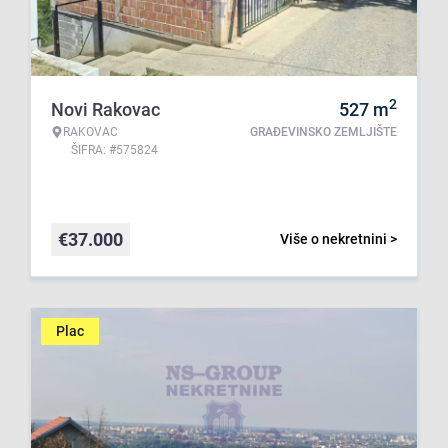
2
Novi Rakovac
527
m
RAKOVAC
GRAĐEVINSKO ZEMLJIŠTE
ŠIFRA: #575824
€
37.000
Više o nekretnini >
Plac