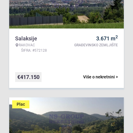
2
Salaksije
3.671
m
RAKOVAC
GRAĐEVINSKO ZEMLJIŠTE
ŠIFRA: #572128
€
417.150
Više o nekretnini >
Plac