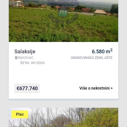
2
Salaksije
6.580
m
RAKOVAC
GRAĐEVINSKO ZEMLJIŠTE
ŠIFRA: #418060
€
677.740
Više o nekretnini >
Plac