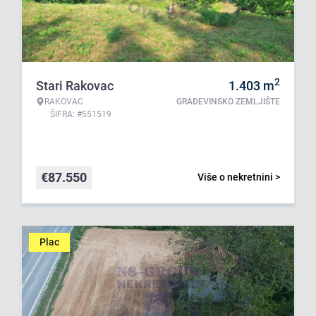
2
Stari Rakovac
1.403
m
RAKOVAC
GRAĐEVINSKO ZEMLJIŠTE
ŠIFRA: #551519
€
87.550
Više o nekretnini >
Plac