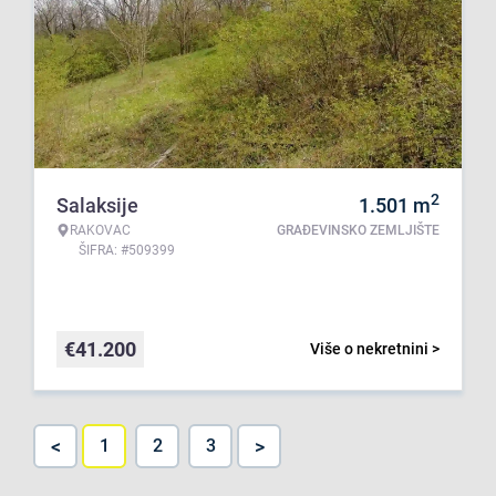
2
Salaksije
1.501
m
RAKOVAC
GRAĐEVINSKO ZEMLJIŠTE
ŠIFRA: #509399
€
41.200
Više o nekretnini >
<
>
1
2
3