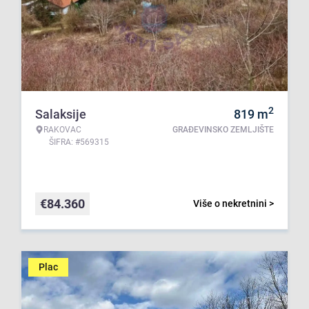
2
Salaksije
819
m
RAKOVAC
GRAĐEVINSKO ZEMLJIŠTE
ŠIFRA: #569315
€
84.360
Više o nekretnini >
Plac