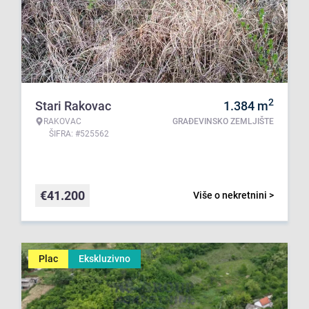
2
Stari Rakovac
1.384
m
RAKOVAC
GRAĐEVINSKO ZEMLJIŠTE
ŠIFRA: #525562
€
41.200
Više o nekretnini >
Plac
Ekskluzivno