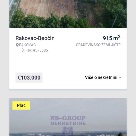
2
Rakovac-Beočin
915
m
RAKOVAC
GRAĐEVINSKO ZEMLJIŠTE
ŠIFRA: #573085
€
103.000
Više o nekretnini >
Plac