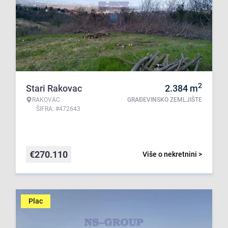
2
Stari Rakovac
2.384
m
RAKOVAC
GRAĐEVINSKO ZEMLJIŠTE
ŠIFRA: #472643
€
270.110
Više o nekretnini >
Plac