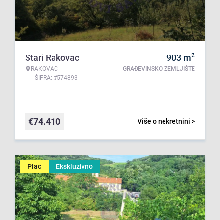
2
Stari Rakovac
903
m
RAKOVAC
GRAĐEVINSKO ZEMLJIŠTE
ŠIFRA: #574893
€
74.410
Više o nekretnini >
Plac
Ekskluzivno