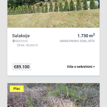
2
Salaksije
1.730
m
RAKOVAC
GRAĐEVINSKO ZEMLJIŠTE
ŠIFRA: #528670
€
89.100
Više o nekretnini >
Plac