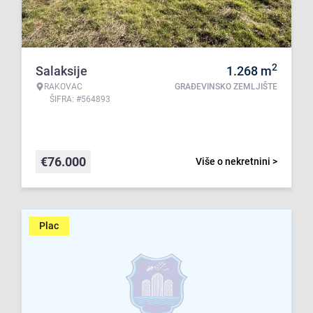
2
Salaksije
1.268
m
RAKOVAC
GRAĐEVINSKO ZEMLJIŠTE
ŠIFRA: #564893
€
76.000
Više o nekretnini >
Plac