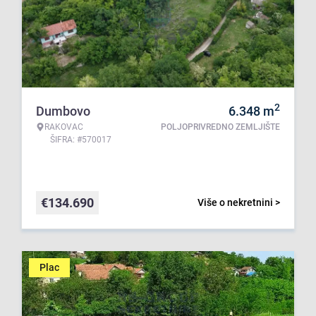
2
Dumbovo
6.348
m
RAKOVAC
POLJOPRIVREDNO ZEMLJIŠTE
ŠIFRA: #570017
€
134.690
Više o nekretnini >
Plac