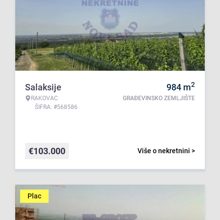
2
Salaksije
984
m
RAKOVAC
GRAĐEVINSKO ZEMLJIŠTE
ŠIFRA: #568586
€
103.000
Više o nekretnini >
Plac