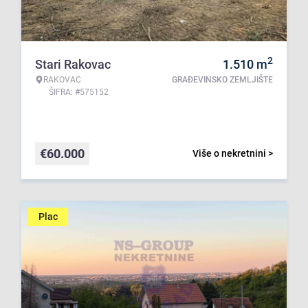
2
Stari Rakovac
1.510
m
RAKOVAC
GRAĐEVINSKO ZEMLJIŠTE
ŠIFRA: #575152
€
60.000
Više o nekretnini >
Plac