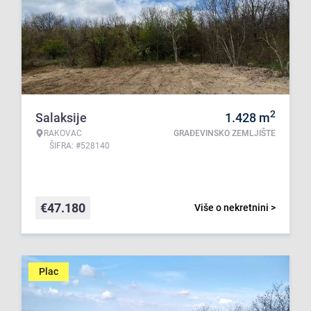
2
Salaksije
1.428
m
RAKOVAC
GRAĐEVINSKO ZEMLJIŠTE
ŠIFRA: #528140
€
47.180
Više o nekretnini >
Plac