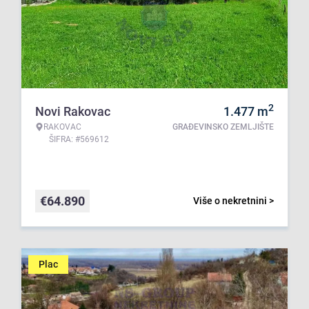
2
Novi Rakovac
1.477
m
RAKOVAC
GRAĐEVINSKO ZEMLJIŠTE
ŠIFRA: #569612
€
64.890
Više o nekretnini >
Plac