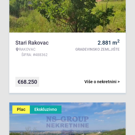
2
Stari Rakovac
2.881
m
RAKOVAC
GRAĐEVINSKO ZEMLJIŠTE
ŠIFRA: #488362
€
68.250
Više o nekretnini >
Plac
Ekskluzivno