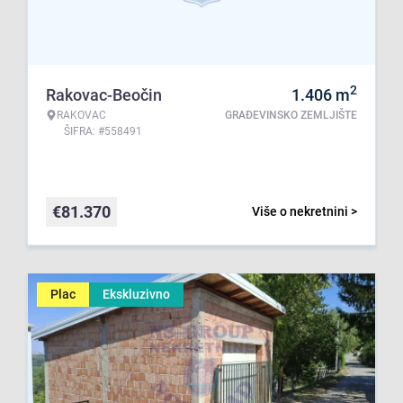
2
Rakovac-Beočin
1.406
m
RAKOVAC
GRAĐEVINSKO ZEMLJIŠTE
ŠIFRA: #558491
€
81.370
Više o nekretnini >
Plac
Ekskluzivno