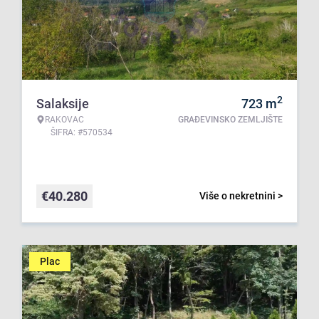
2
Salaksije
723
m
RAKOVAC
GRAĐEVINSKO ZEMLJIŠTE
ŠIFRA: #570534
€
40.280
Više o nekretnini >
Plac