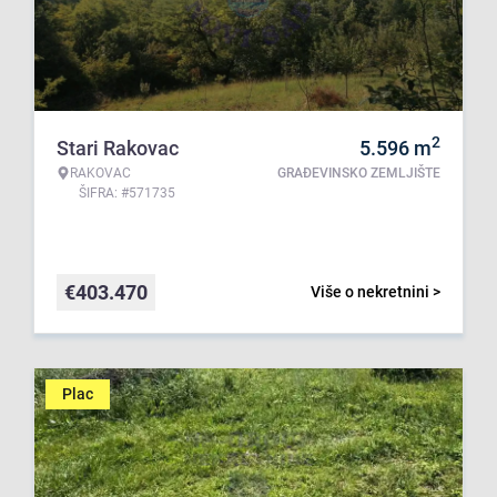
2
Stari Rakovac
5.596
m
RAKOVAC
GRAĐEVINSKO ZEMLJIŠTE
ŠIFRA: #571735
€
403.470
Više o nekretnini >
Plac