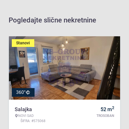
Pogledajte slične nekretnine
Stanovi
360°
2
Salajka
52
m
NOVI SAD
TROSOBAN
ŠIFRA: #575068