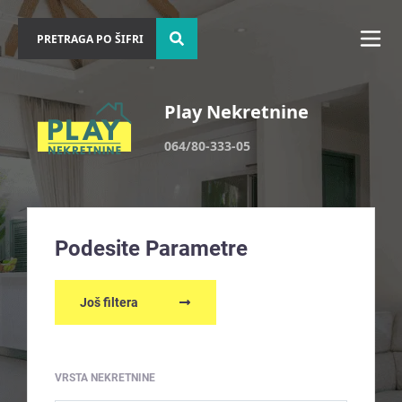
Play Nekretnine
064/80-333-05
Podesite Parametre
Još filtera
VRSTA NEKRETNINE