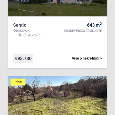
2
Sentic
643
m
RAKOVAC
GRAĐEVINSKO ZEMLJIŠTE
ŠIFRA: #570575
€
93.730
Više o nekretnini >
Plac