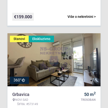
€
159.000
Više o nekretnini >
Stanovi
Ekskluzivno
360°
2
Grbavica
50
m
NOVI SAD
TROSOBAN
ŠIFRA: #573149