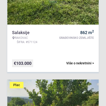
2
Salaksije
862
m
RAKOVAC
GRAĐEVINSKO ZEMLJIŠTE
ŠIFRA: #571124
€
103.000
Više o nekretnini >
Plac