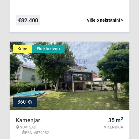
€
82.400
Više o nekretnini >
Kuće
Ekskluzivno
360°
2
Kamenjar
35
m
NOVI SAD
VIKENDICA
ŠIFRA: #574082