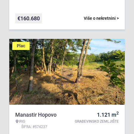
€
160.680
Više o nekretnini >
Plac
2
Manastir Hopovo
1.121
m
IRIG
GRAĐEVINSKO ZEMLJIŠTE
ŠIFRA: #574237