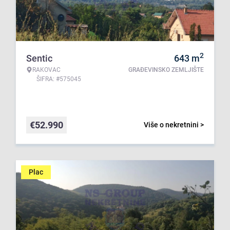
2
Sentic
643
m
RAKOVAC
GRAĐEVINSKO ZEMLJIŠTE
ŠIFRA: #575045
€
52.990
Više o nekretnini >
Plac