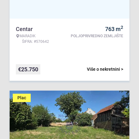
2
Centar
763
m
MARADIK
POLJOPRIVREDNO ZEMLJIŠTE
ŠIFRA: #570642
€
25.750
Više o nekretnini >
Plac