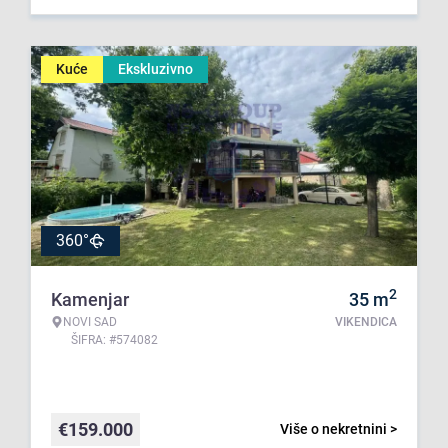
Kuće
Ekskluzivno
360°
2
Kamenjar
35
m
NOVI SAD
VIKENDICA
ŠIFRA: #574082
€
159.000
Više o nekretnini >