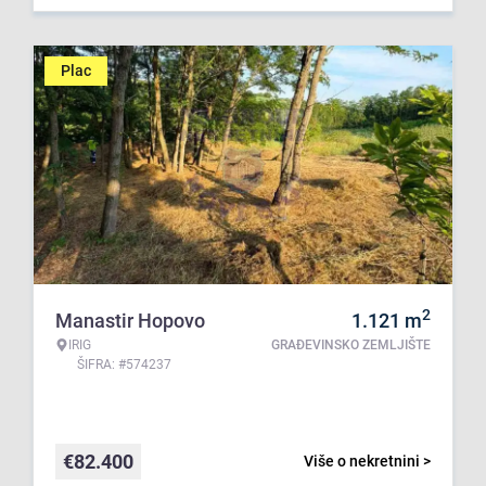
Plac
2
Manastir Hopovo
1.121
m
IRIG
GRAĐEVINSKO ZEMLJIŠTE
ŠIFRA: #574237
€
82.400
Više o nekretnini >