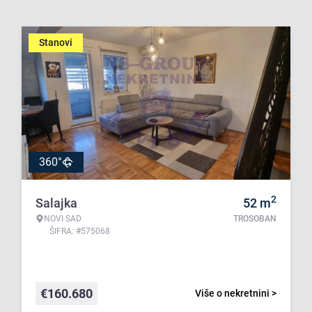
Stanovi
360°
2
Salajka
52
m
NOVI SAD
TROSOBAN
ŠIFRA: #575068
€
160.680
Više o nekretnini >