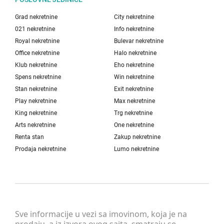
Grad nekretnine
City nekretnine
021 nekretnine
Info nekretnine
Royal nekretnine
Bulevar nekretnine
Office nekretnine
Halo nekretnine
Klub nekretnine
Eho nekretnine
Spens nekretnine
Win nekretnine
Stan nekretnine
Exit nekretnine
Play nekretnine
Max nekretnine
King nekretnine
Trg nekretnine
Arts nekretnine
One nekretnine
Renta stan
Zakup nekretnine
Prodaja nekretnine
Lumo nekretnine
Sve informacije u vezi sa imovinom, koja je na