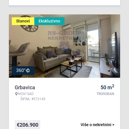
Stanovi
Ekskluzivno
360°
2
Grbavica
50
m
NOVI SAD
TROSOBAN
ŠIFRA: #573149
€
206.900
Više o nekretnini >