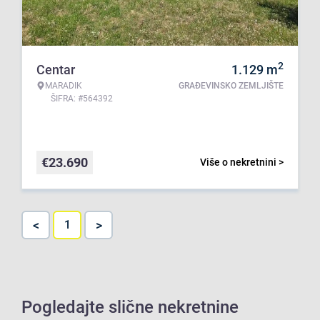
2
Centar
1.129
m
MARADIK
GRAĐEVINSKO ZEMLJIŠTE
ŠIFRA: #564392
€
23.690
Više o nekretnini >
<
>
1
Pogledajte slične nekretnine