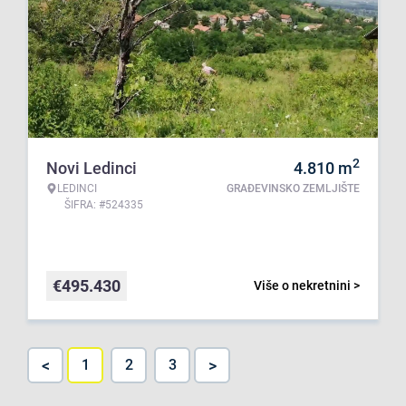
2
Novi Ledinci
4.810
m
LEDINCI
GRAĐEVINSKO ZEMLJIŠTE
ŠIFRA: #524335
€
495.430
Više o nekretnini >
<
>
1
2
3