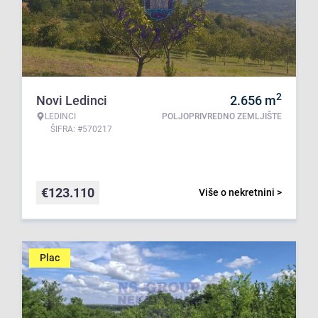
2
Novi Ledinci
2.656
m
LEDINCI
POLJOPRIVREDNO ZEMLJIŠTE
ŠIFRA: #570217
€
123.110
Više o nekretnini >
Plac