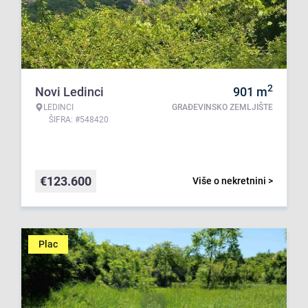
2
Novi Ledinci
901
m
LEDINCI
GRAĐEVINSKO ZEMLJIŠTE
ŠIFRA: #548420
€
123.600
Više o nekretnini >
Plac