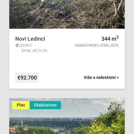
2
Novi Ledinci
344
m
LEDINCI
GRAĐEVINSKO ZEMLJIŠTE
ŠIFRA: #573109
€
92.700
Više o nekretnini >
Plac
Ekskluzivno