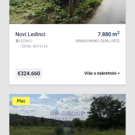
2
Novi Ledinci
7.880
m
LEDINCI
GRAĐEVINSKO ZEMLJIŠTE
ŠIFRA: #574134
€
324.660
Više o nekretnini >
Plac