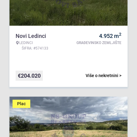
2
Novi Ledinci
4.952
m
LEDINCI
GRAĐEVINSKO ZEMLJIŠTE
ŠIFRA: #574133
€
204.020
Više o nekretnini >
Plac