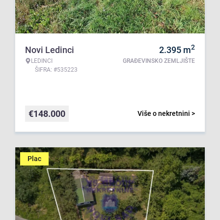
2
Novi Ledinci
2.395
m
LEDINCI
GRAĐEVINSKO ZEMLJIŠTE
ŠIFRA: #535223
€
148.000
Više o nekretnini >
Plac