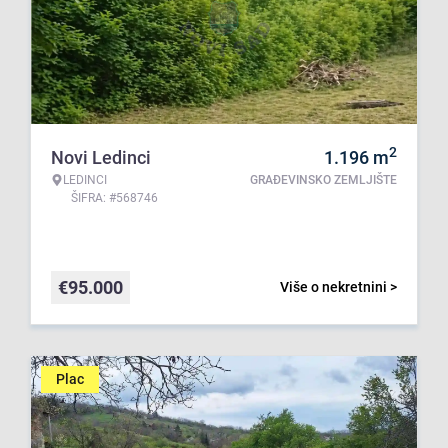
2
Novi Ledinci
1.196
m
LEDINCI
GRAĐEVINSKO ZEMLJIŠTE
ŠIFRA: #568746
€
95.000
Više o nekretnini >
Plac