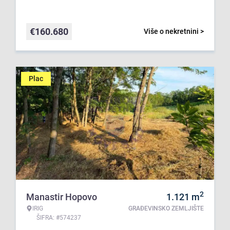
€
160.680
Više o nekretnini >
Plac
2
Manastir Hopovo
1.121
m
IRIG
GRAĐEVINSKO ZEMLJIŠTE
ŠIFRA: #574237