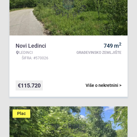
2
Novi Ledinci
749
m
LEDINCI
GRAĐEVINSKO ZEMLJIŠTE
ŠIFRA: #570026
€
115.720
Više o nekretnini >
Plac