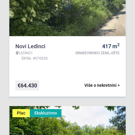
2
Novi Ledinci
417
m
LEDINCI
GRAĐEVINSKO ZEMLJIŠTE
ŠIFRA: #570028
€
64.430
Više o nekretnini >
Plac
Ekskluzivno