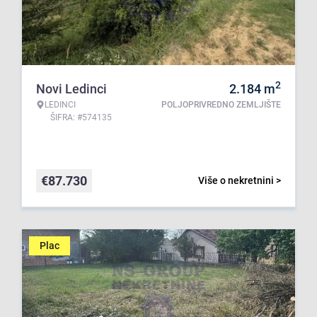
2
Novi Ledinci
2.184
m
LEDINCI
POLJOPRIVREDNO ZEMLJIŠTE
ŠIFRA: #574135
€
87.730
Više o nekretnini >
Plac