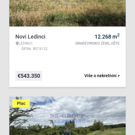
2
Novi Ledinci
12.268
m
LEDINCI
GRAĐEVINSKO ZEMLJIŠTE
ŠIFRA: #574132
€
543.350
Više o nekretnini >
Plac