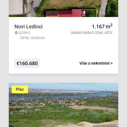
2
Novi Ledinci
1.167
m
LEDINCI
GRAĐEVINSKO ZEMLJIŠTE
ŠIFRA: #548244
€
160.680
Više o nekretnini >
Plac