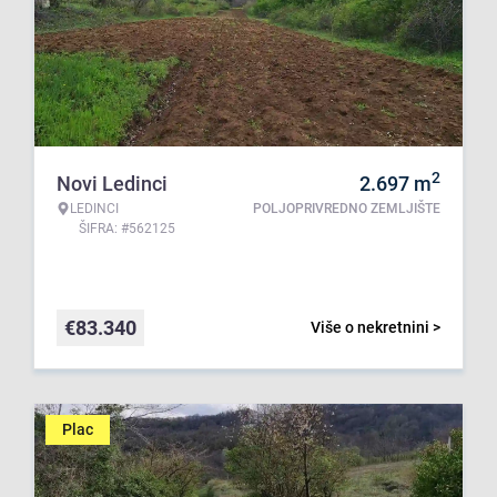
2
Novi Ledinci
2.697
m
LEDINCI
POLJOPRIVREDNO ZEMLJIŠTE
ŠIFRA: #562125
€
83.340
Više o nekretnini >
Plac