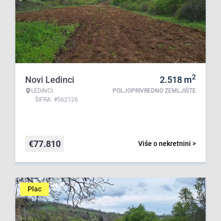
2
Novi Ledinci
2.518
m
LEDINCI
POLJOPRIVREDNO ZEMLJIŠTE
ŠIFRA: #562126
€
77.810
Više o nekretnini >
Plac