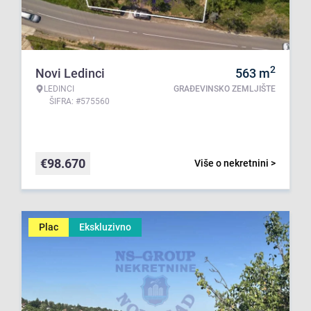
2
Novi Ledinci
563
m
LEDINCI
GRAĐEVINSKO ZEMLJIŠTE
ŠIFRA: #575560
€
98.670
Više o nekretnini >
Plac
Ekskluzivno