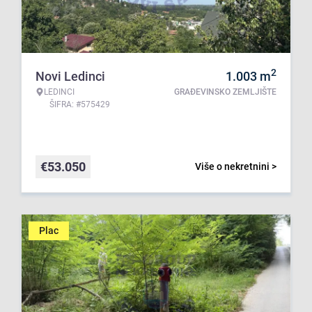
2
Novi Ledinci
1.003
m
LEDINCI
GRAĐEVINSKO ZEMLJIŠTE
ŠIFRA: #575429
€
53.050
Više o nekretnini >
Plac