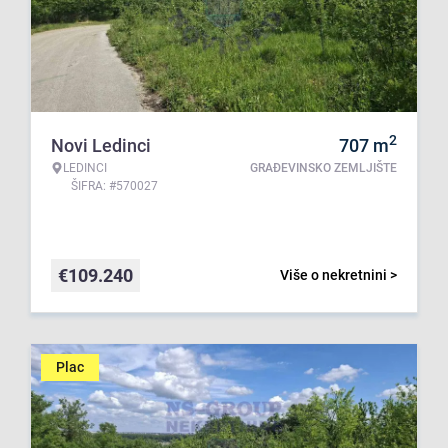
2
Novi Ledinci
707
m
LEDINCI
GRAĐEVINSKO ZEMLJIŠTE
ŠIFRA: #570027
€
109.240
Više o nekretnini >
Plac