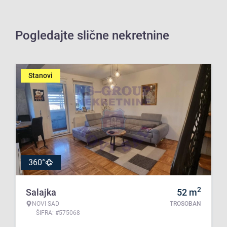
Pogledajte slične nekretnine
Stanovi
360°
2
Salajka
52
m
NOVI SAD
TROSOBAN
ŠIFRA: #575068