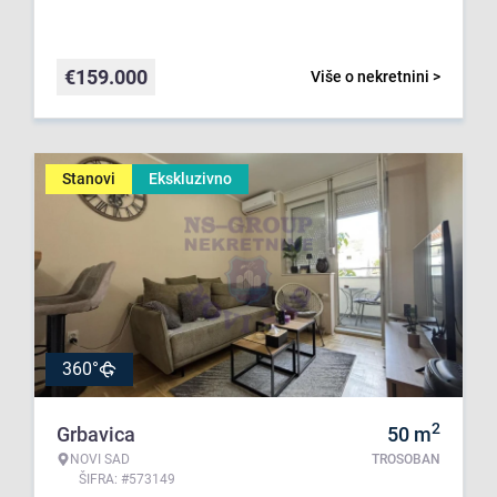
€
159.000
Više o nekretnini >
Stanovi
Ekskluzivno
360°
2
Grbavica
50
m
NOVI SAD
TROSOBAN
ŠIFRA: #573149