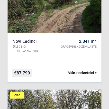
2
Novi Ledinci
2.841
m
LEDINCI
GRAĐEVINSKO ZEMLJIŠTE
ŠIFRA: #525904
€
87.790
Više o nekretnini >
Plac