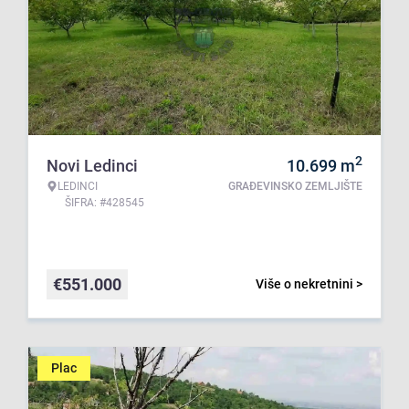
2
Novi Ledinci
10.699
m
LEDINCI
GRAĐEVINSKO ZEMLJIŠTE
ŠIFRA: #428545
€
551.000
Više o nekretnini >
Plac