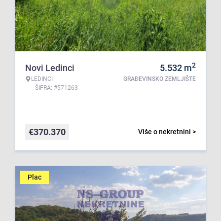
2
Novi Ledinci
5.532
m
LEDINCI
GRAĐEVINSKO ZEMLJIŠTE
ŠIFRA: #571263
€
370.370
Više o nekretnini >
Plac