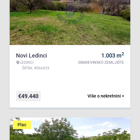
2
Novi Ledinci
1.003
m
LEDINCI
GRAĐEVINSKO ZEMLJIŠTE
ŠIFRA: #566429
€
49.440
Više o nekretnini >
Plac