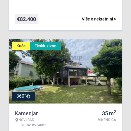
€
82.400
Više o nekretnini >
Kuće
Ekskluzivno
360°
2
Kamenjar
35
m
NOVI SAD
VIKENDICA
ŠIFRA: #574082