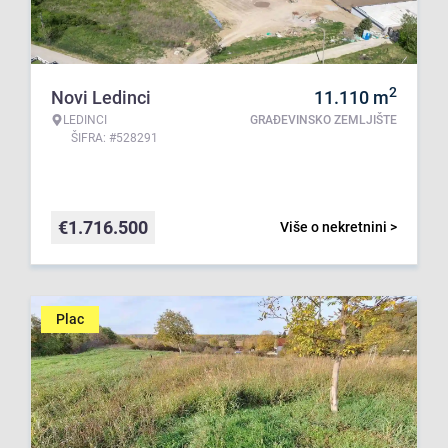
2
Novi Ledinci
11.110
m
LEDINCI
GRAĐEVINSKO ZEMLJIŠTE
ŠIFRA: #528291
€
1.716.500
Više o nekretnini >
Plac