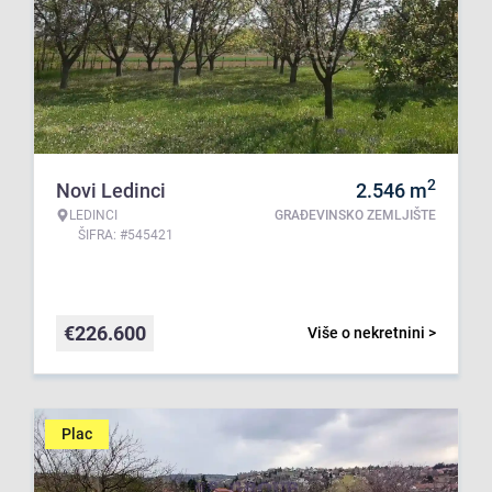
2
Novi Ledinci
2.546
m
LEDINCI
GRAĐEVINSKO ZEMLJIŠTE
ŠIFRA: #545421
€
226.600
Više o nekretnini >
Plac