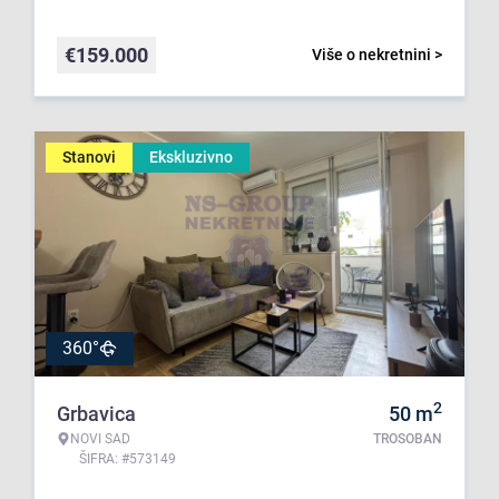
€
159.000
Više o nekretnini >
Stanovi
Ekskluzivno
360°
2
Grbavica
50
m
NOVI SAD
TROSOBAN
ŠIFRA: #573149