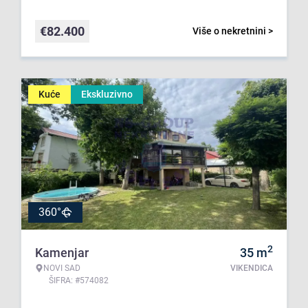
€
82.400
Više o nekretnini >
Kuće
Ekskluzivno
360°
2
Kamenjar
35
m
NOVI SAD
VIKENDICA
ŠIFRA: #574082