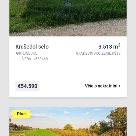
2
Krušedol selo
3.513
m
KRUŠEDOL
GRAĐEVINSKO ZEMLJIŠTE
ŠIFRA: #568469
€
54.590
Više o nekretnini >
Plac