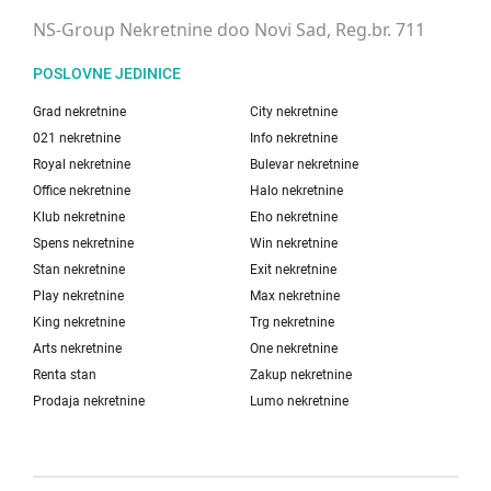
NS-Group Nekretnine doo Novi Sad, Reg.br. 711
POSLOVNE JEDINICE
Grad nekretnine
City nekretnine
021 nekretnine
Info nekretnine
Royal nekretnine
Bulevar nekretnine
Office nekretnine
Halo nekretnine
Klub nekretnine
Eho nekretnine
Spens nekretnine
Win nekretnine
Stan nekretnine
Exit nekretnine
Play nekretnine
Max nekretnine
King nekretnine
Trg nekretnine
Arts nekretnine
One nekretnine
Renta stan
Zakup nekretnine
Prodaja nekretnine
Lumo nekretnine