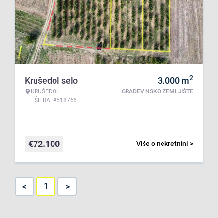
2
Krušedol selo
3.000
m
KRUŠEDOL
GRAĐEVINSKO ZEMLJIŠTE
ŠIFRA: #518766
€
72.100
Više o nekretnini >
<
>
1