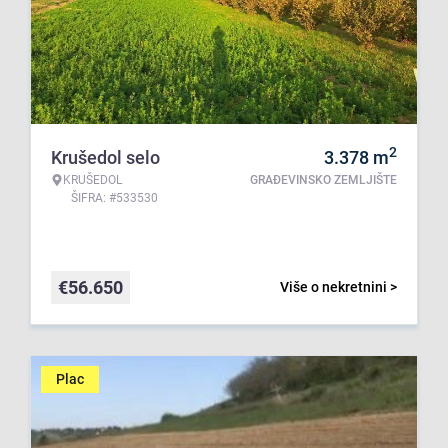
2
Krušedol selo
3.378
m
KRUŠEDOL
GRAĐEVINSKO ZEMLJIŠTE
ŠIFRA: #533530
€
56.650
Više o nekretnini >
Plac