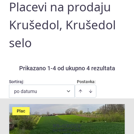
Placevi na prodaju
Krušedol, Krušedol
selo
Prikazano 1-4 od ukupno 4 rezultata
Sortiraj
:
Postavka:
po datumu
Plac