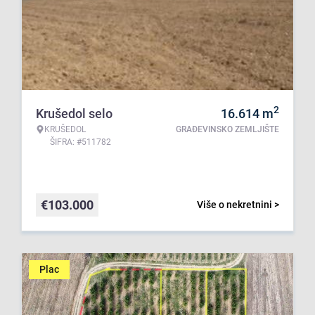
2
Krušedol selo
16.614
m
KRUŠEDOL
GRAĐEVINSKO ZEMLJIŠTE
ŠIFRA: #511782
€
103.000
Više o nekretnini >
Plac