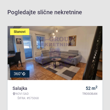
Pogledajte slične nekretnine
Stanovi
360°
2
Salajka
52
m
NOVI SAD
TROSOBAN
ŠIFRA: #575068