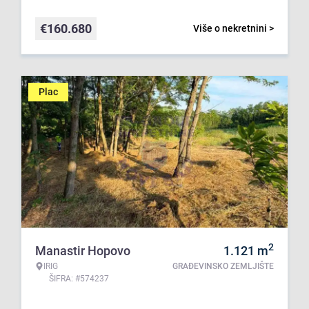
€
160.680
Više o nekretnini >
Plac
2
Manastir Hopovo
1.121
m
IRIG
GRAĐEVINSKO ZEMLJIŠTE
ŠIFRA: #574237