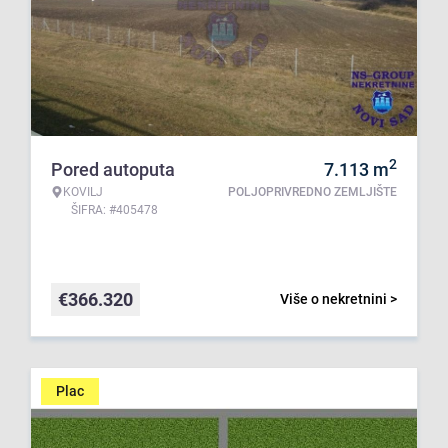
2
Pored autoputa
7.113
m
KOVILJ
POLJOPRIVREDNO ZEMLJIŠTE
ŠIFRA: #405478
€
366.320
Više o nekretnini >
Plac