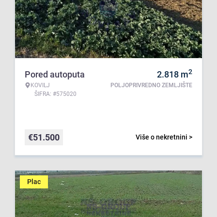
2
Pored autoputa
2.818
m
KOVILJ
POLJOPRIVREDNO ZEMLJIŠTE
ŠIFRA: #575020
€
51.500
Više o nekretnini >
Plac