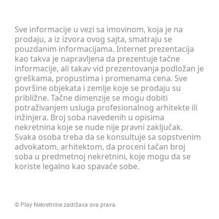
Sve informacije u vezi sa imovinom, koja je na
prodaju, a iz izvora ovog sajta, smatraju se
pouzdanim informacijama. Internet prezentacija
kao takva je napravljena da prezentuje tačne
informacije, ali takav vid prezentovanja podložan je
greškama, propustima i promenama cena. Sve
površine objekata i zemlje koje se prodaju su
približne. Tačne dimenzije se mogu dobiti
potraživanjem usluga profesionalnog arhitekte ili
inžinjera. Broj soba navedenih u opisima
nekretnina koje se nude nije pravni zaključak.
Svaka osoba treba da se konsultuje sa sopstvenim
advokatom, arhitektom, da proceni tačan broj
soba u predmetnoj nekretnini, koje mogu da se
koriste legalno kao spavaće sobe.
©
Play Nekretnine
zadržava sva prava