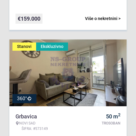
€
159.000
Više o nekretnini >
Stanovi
Ekskluzivno
360°
2
Grbavica
50
m
NOVI SAD
TROSOBAN
ŠIFRA: #573149