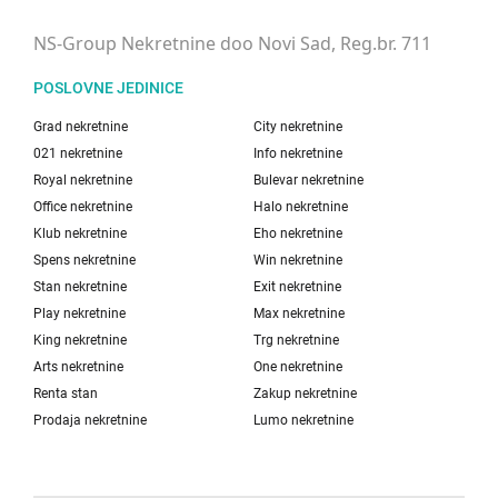
NS-Group Nekretnine doo Novi Sad, Reg.br. 711
POSLOVNE JEDINICE
Grad nekretnine
City nekretnine
021 nekretnine
Info nekretnine
Royal nekretnine
Bulevar nekretnine
Office nekretnine
Halo nekretnine
Klub nekretnine
Eho nekretnine
Spens nekretnine
Win nekretnine
Stan nekretnine
Exit nekretnine
Play nekretnine
Max nekretnine
King nekretnine
Trg nekretnine
Arts nekretnine
One nekretnine
Renta stan
Zakup nekretnine
Prodaja nekretnine
Lumo nekretnine