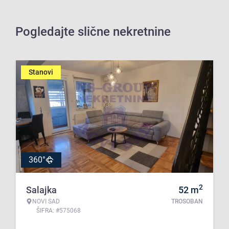
Pogledajte slične nekretnine
Stanovi
360°
2
Salajka
52
m
NOVI SAD
TROSOBAN
ŠIFRA: #575068