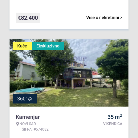
€
82.400
Više o nekretnini >
Kuće
Ekskluzivno
360°
2
Kamenjar
35
m
NOVI SAD
VIKENDICA
ŠIFRA: #574082