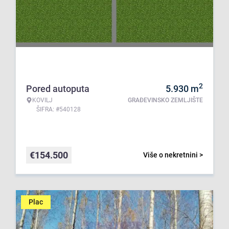
2
Pored autoputa
5.930
m
KOVILJ
GRAĐEVINSKO ZEMLJIŠTE
ŠIFRA: #540128
€
154.500
Više o nekretnini >
Plac