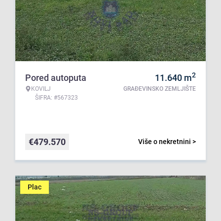
2
Pored autoputa
11.640
m
KOVILJ
GRAĐEVINSKO ZEMLJIŠTE
ŠIFRA: #567323
€
479.570
Više o nekretnini >
Plac