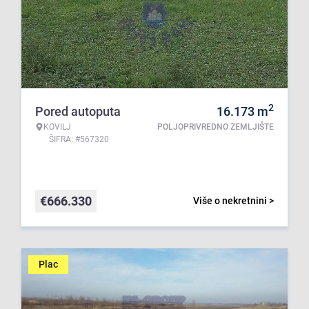
2
Pored autoputa
16.173
m
KOVILJ
POLJOPRIVREDNO ZEMLJIŠTE
ŠIFRA: #567320
€
666.330
Više o nekretnini >
Plac