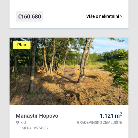
€
160.680
Više o nekretnini >
Plac
2
Manastir Hopovo
1.121
m
IRIG
GRAĐEVINSKO ZEMLJIŠTE
ŠIFRA: #574237