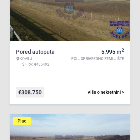
2
Pored autoputa
5.995
m
KOVILJ
POLJOPRIVREDNO ZEMLJIŠTE
ŠIFRA: #405492
€
308.750
Više o nekretnini >
Plac